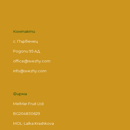
Контакти
с. Първенец
Родопи 95 АД
office@svezhy.com
info@svezhy.com
Фирма
MelMar Fruit Ltd
BG204830629
MOL: Lalka Krashkova