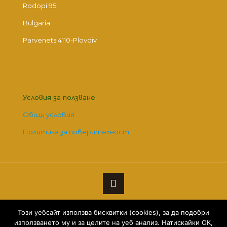
Rodopi 95
Bulgaria
Parvenets 4110-Plovdiv
Условия за ползване
Общи условия
Политика за поверителност
© 2026 Betheme by
Muffin group
| All Rights Reserved |
Този уебсайт използва бисквитки (cookies), за да подобри
Powered by
WordPress
използването му и за целите на уеб анализ. Натискайки ОК,